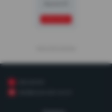
Bisonte 35
SEGUIR LEYENDO
Visita
2
de
2
artículos
(253) 236-4153
sales@powerscreen-wa.com