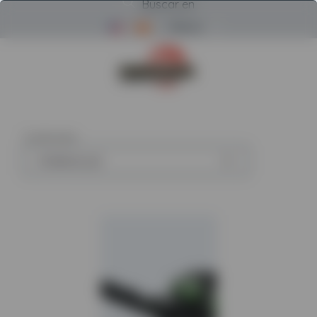
Buscar en
Menú
Volver a la página de inicio d
2
artículos