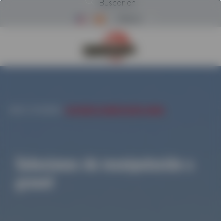
Buscar en
Menú
Volver a la página de inicio d
INICIO
/
CATEGORÍAS
/
SOLUCIONES DE MANIPULACIÓN A GRANEL
Soluciones de manipulación a
granel