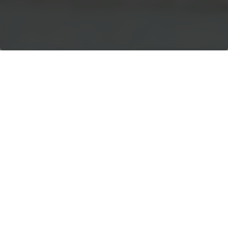
SOLUCIONES DE
MANIPULACIÓN A
GRANEL
Terex Prostack Bulk Handling
Solutions es un proveedor líder de
soluciones eficientes y fiables de
manipulación de materiales para
los sectores de minería, canteras
y construcción.