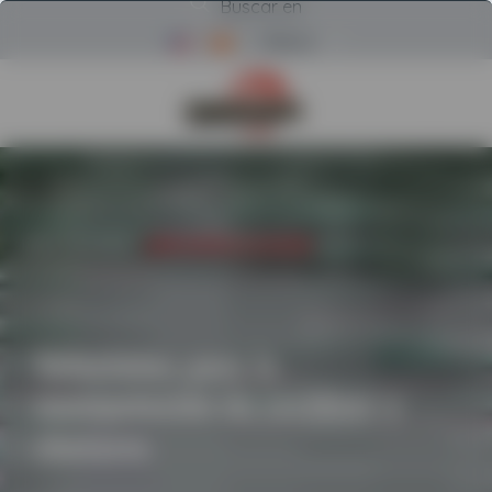
Buscar en
Menú
Volver a la página de inicio d
INICIO
/
CATEGORÍAS
/
MANIPULADORES DE CHATARRA
Soluciones para la
manipulación de residuos y
chatarra