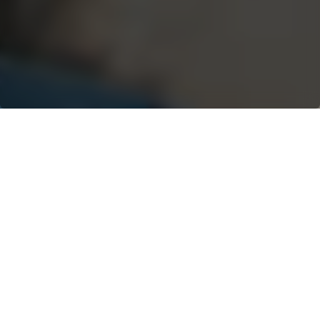
SOLUCIONES DE
MANIPULACIÓN DE
RESIDUOS Y
CHATARRA
Tanto los manipuladores de
residuos como los de chatarra
son esenciales para ayudar a