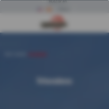
Buscar en
Menú
Volver a la página de inicio d
INICIO
/
ALQUILER
/
TRITURADORAS
Trituradoras