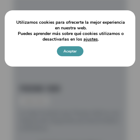
Utilizamos cookies para ofrecerte la mejor experiencia
en nuestra web.
Puedes aprender más sobre qué cookies utilizamos o
desactivarlas en los
ajustes
.
Aceptar
PHOENIX 1600
Cribas tromel
La criba tromel Ecotec Phoenix 1600 es una
máquina de vanguardia que da prioridad a
la eficiencia…