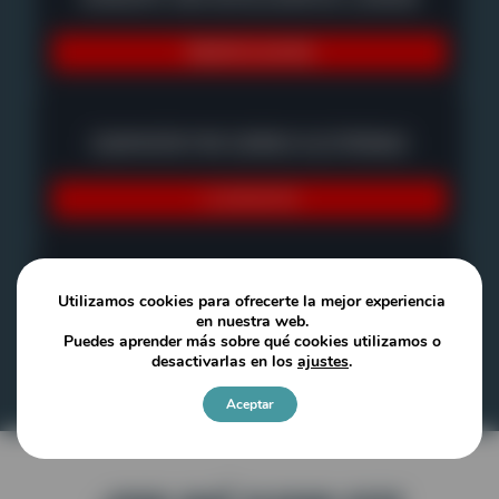
RESERVE AHORA
COMPARTIR POR CORREO ELECTRÓNICO
COMPARTIR
COMPARTIR POR WHATSAPP
Utilizamos cookies para ofrecerte la mejor experiencia
en nuestra web.
Puedes aprender más sobre qué cookies utilizamos o
COMPARTIR
desactivarlas en los
ajustes
.
Aceptar